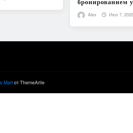
бронированием у
Alex
Июл 7, 202
s Mart
от ThemeArile