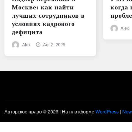
Москве: как найти
когда 
лучших сотрудников в
пробл
условиях кадрового
Alex
дефицита
Alex
Авг 2, 2026
Авторское право © 2026 | На платформе
WordPress
|
New