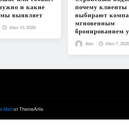
нужно и какие
почему клиенты
емы выявляет
выбирают компа
мгновенным
Июл 10, 2026
бронированием у
Alex
Июл 7, 202
s Mart
от ThemeArile