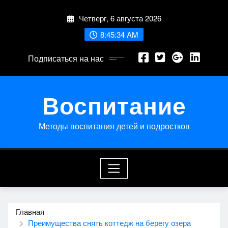
Перейти
Четверг, 6 августа 2026
к
содержимому
8:45:35 AM
Подписаться на нас
Воспитание
Методы воспитания детей и подростков
Главная
Преимущества снять коттедж на берегу озера