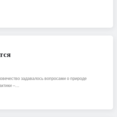
тся
ловечество задавалось вопросами о природе
лактики –…