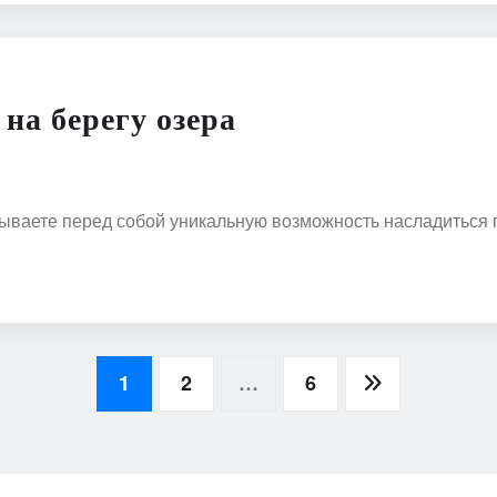
на берегу озера
ткрываете перед собой уникальную возможность насладитьс
1
2
…
6