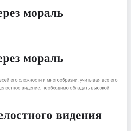
ерез мораль
ерез мораль
всей его сложности и многообразии, учитывая все его
 целостное видение, необходимо обладать высокой
елостного видения