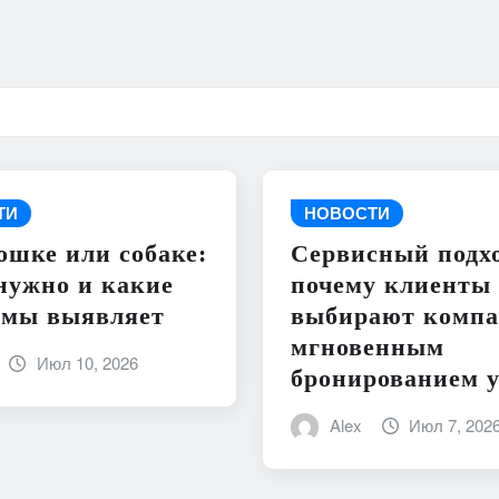
ТИ
НОВОСТИ
ошке или собаке:
Сервисный подхо
нужно и какие
почему клиенты
емы выявляет
выбирают компа
мгновенным
Июл 10, 2026
бронированием у
Alex
Июл 7, 202