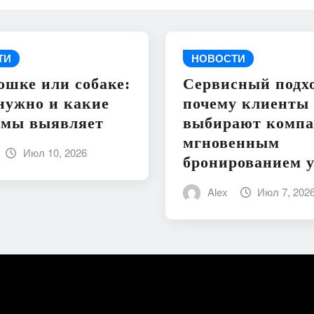
ТИ
НОВОСТИ
ошке или собаке:
Сервисный подхо
нужно и какие
почему клиенты
емы выявляет
выбирают компа
мгновенным
Июл 10, 2026
бронированием у
Alex
Июл 7, 202