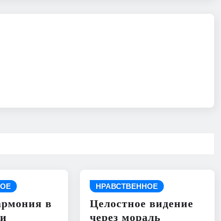
НОЕ
НРАВСТВЕННОЕ
армония в
Целостное видение
ии
через мораль