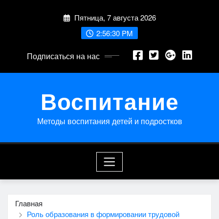
Перейти
Пятница, 7 августа 2026
к
содержимому
2:56:31 PM
Подписаться на нас
Воспитание
Методы воспитания детей и подростков
Главная
Роль образования в формировании трудовой