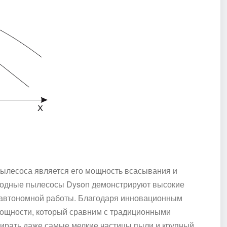
пылесоса является его мощность всасывания и
водные пылесосы Dyson демонстрируют высокие
ни автономной работы. Благодаря инновационным
ощности, который сравним с традиционными
ирать даже самые мелкие частицы пыли и крупный