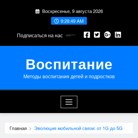
Перейти
Воскресенье, 9 августа 2026
к
содержимому
9:28:49 AM
Подписаться на нас
Воспитание
Методы воспитания детей и подростков
Главная
Эволюция мобильной связи: от 1G до 5G