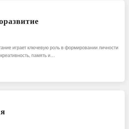
оразвитие
тание играет ключевую роль в формировании личности
 креативность, память и…
ия