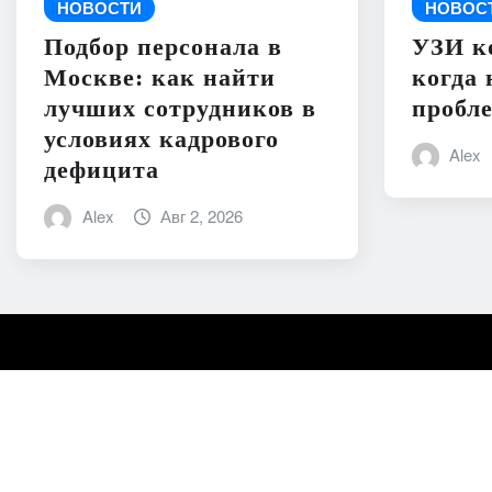
НОВОСТИ
НОВОС
Подбор персонала в
УЗИ к
Москве: как найти
когда 
лучших сотрудников в
пробл
условиях кадрового
Alex
дефицита
Alex
Авг 2, 2026
Авторское право © 2026 | На платформе
WordPress
|
New