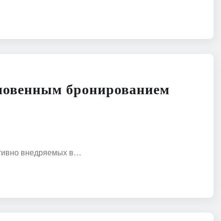
гновенным бронированием
активно внедряемых в…