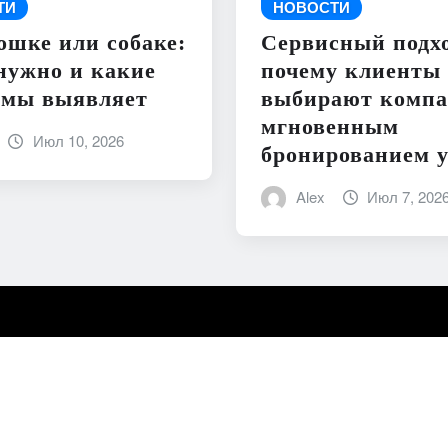
ТИ
НОВОСТИ
ошке или собаке:
Сервисный подхо
нужно и какие
почему клиенты
емы выявляет
выбирают компа
мгновенным
Июл 10, 2026
бронированием у
Alex
Июл 7, 202
s Mart
от ThemeArile